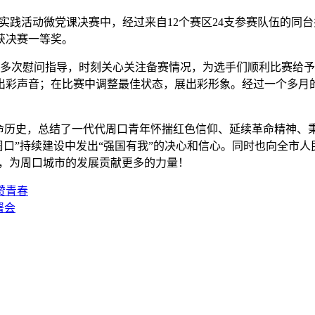
主体实践活动微党课决赛中，经过来自12个赛区24支参赛队伍的
获决赛一等奖。
员多次慰问指导，时刻关心关注备赛情况，为选手们顺利比赛给
出彩声音；在比赛中调整最佳状态，展出彩形象。经过一个多月
革命历史，总结了一代代周口青年怀揣红色信仰、延续革命精神、
力周口”持续建设中发出“强国有我”的决心和信心。同时也向全市
态，为周口城市的发展贡献更多的力量！
赞青春
署会