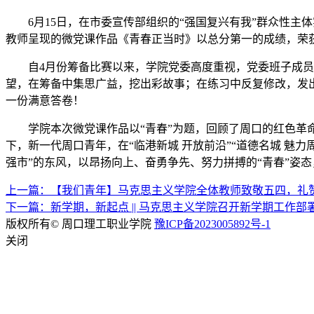
6月15日，在市委宣传部组织的“强国复兴有我”群众性
教师呈现的微党课作品《青春正当时》以总分第一的成绩，荣
自4月份筹备比赛以来，学院党委高度重视，党委班子成
望，在筹备中集思广益，挖出彩故事；在练习中反复修改，发
一份满意答卷！
学院本次微党课作品以“青春”为题，回顾了周口的红色
下，新一代周口青年，在“临港新城 开放前沿”“道德名城 魅
强市”的东风，以昂扬向上、奋勇争先、努力拼搏的“青春”姿
上一篇：【我们青年】马克思主义学院全体教师致敬五四，礼
下一篇：新学期，新起点 || 马克思主义学院召开新学期工作部
版权所有© 周口理工职业学院
豫ICP备2023005892号-1
关闭